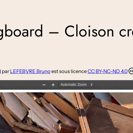
gboard – Cloison cr
d
par
LEFEBVRE Bruno
est sous licence
CC BY-NC-ND 4.0